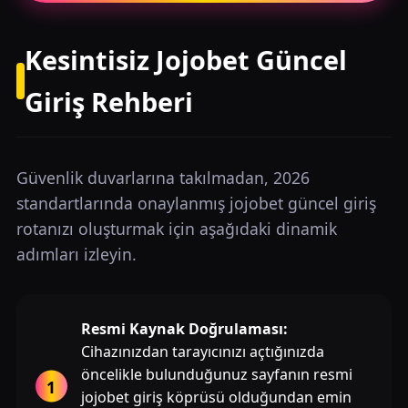
Kesintisiz Jojobet Güncel
Giriş Rehberi
Güvenlik duvarlarına takılmadan, 2026
standartlarında onaylanmış jojobet güncel giriş
rotanızı oluşturmak için aşağıdaki dinamik
adımları izleyin.
Resmi Kaynak Doğrulaması:
Cihazınızdan tarayıcınızı açtığınızda
öncelikle bulunduğunuz sayfanın resmi
jojobet giriş köprüsü olduğundan emin