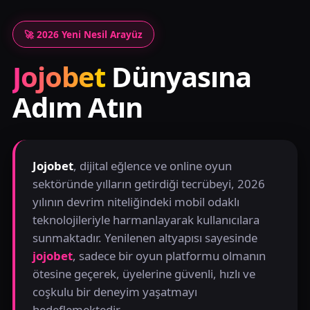
🚀 2026 Yeni Nesil Arayüz
Jojobet
Dünyasına
Adım Atın
Jojobet
, dijital eğlence ve online oyun
sektöründe yılların getirdiği tecrübeyi, 2026
yılının devrim niteliğindeki mobil odaklı
teknolojileriyle harmanlayarak kullanıcılara
sunmaktadır. Yenilenen altyapısı sayesinde
jojobet
, sadece bir oyun platformu olmanın
ötesine geçerek, üyelerine güvenli, hızlı ve
coşkulu bir deneyim yaşatmayı
hedeflemektedir.