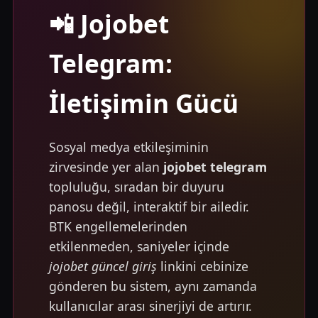
📲 Jojobet
Telegram:
İletişimin Gücü
Sosyal medya etkileşiminin
zirvesinde yer alan
jojobet telegram
topluluğu, sıradan bir duyuru
panosu değil, interaktif bir ailedir.
BTK engellemelerinden
etkilenmeden, saniyeler içinde
jojobet güncel giriş
linkini cebinize
gönderen bu sistem, aynı zamanda
kullanıcılar arası sinerjiyi de artırır.