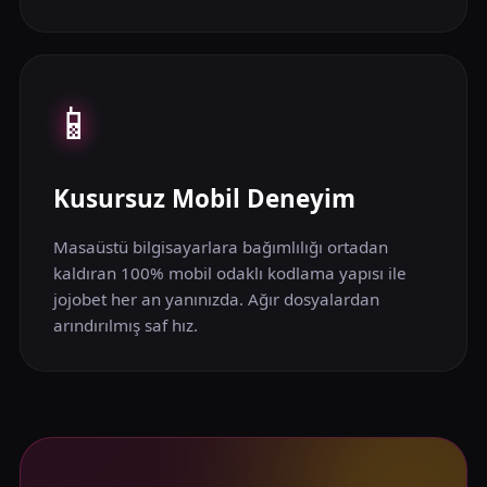
📱
Kusursuz Mobil Deneyim
Masaüstü bilgisayarlara bağımlılığı ortadan
kaldıran 100% mobil odaklı kodlama yapısı ile
jojobet her an yanınızda. Ağır dosyalardan
arındırılmış saf hız.